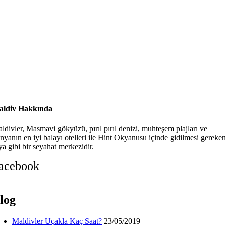
ldiv Hakkında
ldivler, Masmavi gökyüzü, pırıl pırıl denizi, muhteşem plajları ve
nyanın en iyi balayı otelleri ile Hint Okyanusu içinde gidilmesi gereken
ya gibi bir seyahat merkezidir.
acebook
log
Maldivler Uçakla Kaç Saat?
23/05/2019