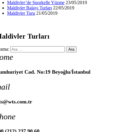
Maldivler’de Şnorkelle Yüzme
23/05/2019
Maldivler Balayı Turları
22/05/2019
Maldivler Turu
21/05/2019
aldivler Turları
ama:
ome
umhuriyet Cad. No:19 Beyoğlu/İstanbul
ail
ts@wts.com.tr
hone
0 (212) 237 90 60