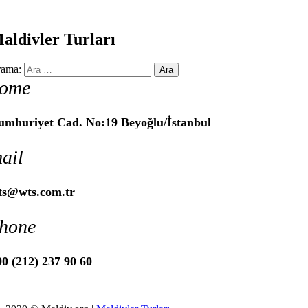
aldivler Turları
ama:
ome
umhuriyet Cad. No:19 Beyoğlu/İstanbul
ail
ts@wts.com.tr
hone
0 (212) 237 90 60