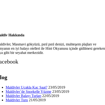
ldiv Hakkında
ldivler, Masmavi gökyüzü, pırıl pırıl denizi, muhteşem plajları ve
nyanın en iyi balayı otelleri ile Hint Okyanusu içinde gidilmesi gereken
ya gibi bir seyahat merkezidir.
acebook
log
Maldivler Uçakla Kaç Saat?
23/05/2019
Maldivler’de Şnorkelle Yüzme
23/05/2019
Maldivler Balayı Turları
22/05/2019
Maldivler Turu
21/05/2019