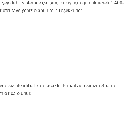
şey dahil sistemde çalışan, iki kişi için günlük ücreti 1.400-
 otel tavsiyeniz olabilir mi? Teşekkürler.
sürede sizinle irtibat kurulacaktır. E-mail adresinizin Spam/
le rica olunur.