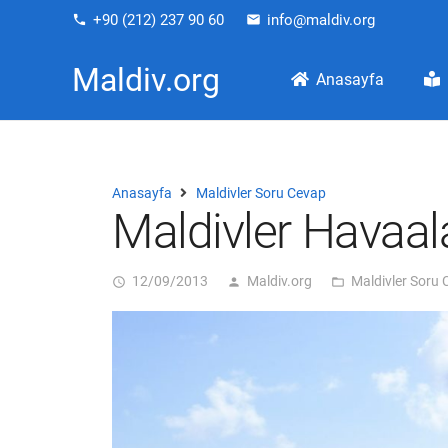
+90 (212) 237 90 60
info@maldiv.org
phone
email
Maldiv.org
Anasayfa
Anasayfa
Maldivler Soru Cevap
Maldivler Havaal
12/09/2013
Maldiv.org
Maldivler Soru
access_time
person
folder_open