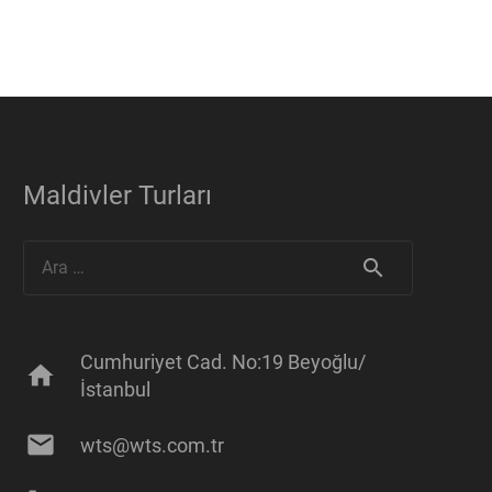
Maldivler Turları
Arama:
Cumhuriyet Cad. No:19 Beyoğlu/
home
İstanbul
mail
wts@wts.com.tr