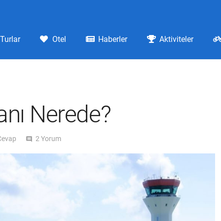
Turlar
Otel
Haberler
Aktiviteler
anı Nerede?
 Cevap
2
Yorum
comment