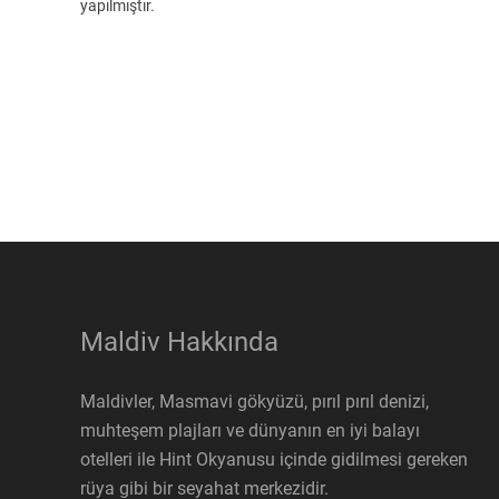
yapılmıştır.
Maldiv Hakkında
Maldivler, Masmavi gökyüzü, pırıl pırıl denizi,
muhteşem plajları ve dünyanın en iyi balayı
otelleri ile Hint Okyanusu içinde gidilmesi gereken
rüya gibi bir seyahat merkezidir.