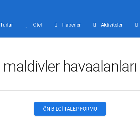
Turlar
Otel
Haberler
Aktiviteler
maldivler havaalanları
ÖN BILGI TALEP FORMU