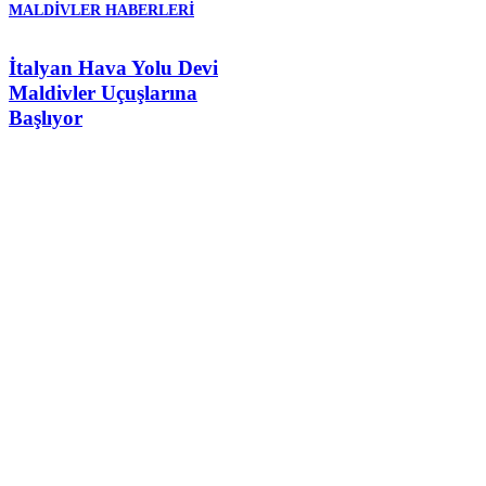
MALDIVLER HABERLERI
İtalyan Hava Yolu Devi
Maldivler Uçuşlarına
Başlıyor