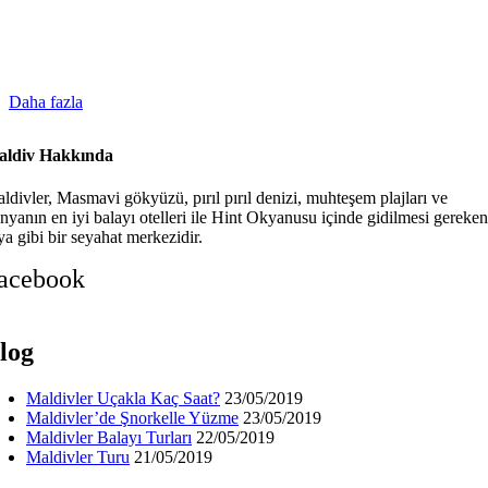
Daha fazla
ldiv Hakkında
ldivler, Masmavi gökyüzü, pırıl pırıl denizi, muhteşem plajları ve
nyanın en iyi balayı otelleri ile Hint Okyanusu içinde gidilmesi gereken
ya gibi bir seyahat merkezidir.
acebook
log
Maldivler Uçakla Kaç Saat?
23/05/2019
Maldivler’de Şnorkelle Yüzme
23/05/2019
Maldivler Balayı Turları
22/05/2019
Maldivler Turu
21/05/2019