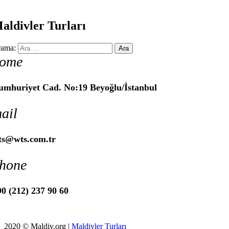
aldivler Turları
ama:
ome
umhuriyet Cad. No:19 Beyoğlu/İstanbul
ail
ts@wts.com.tr
hone
0 (212) 237 90 60
2020 © Maldiv.org |
Maldivler Turları