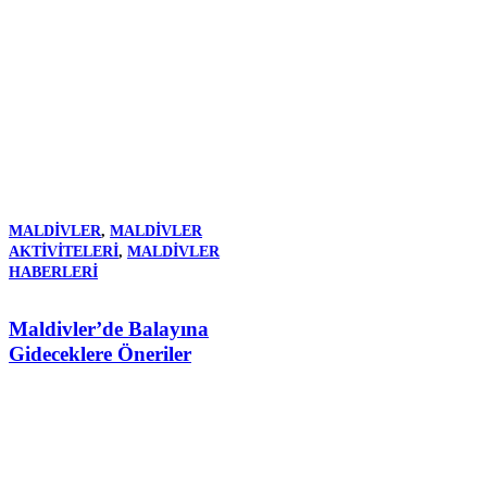
MALDIVLER
,
MALDIVLER
AKTIVITELERI
,
MALDIVLER
HABERLERI
Maldivler’de Balayına
Gideceklere Öneriler