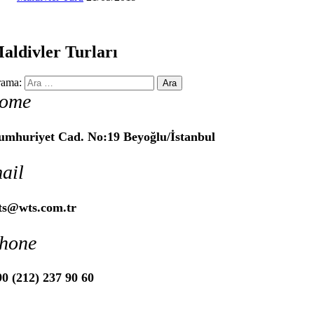
aldivler Turları
ama:
ome
umhuriyet Cad. No:19 Beyoğlu/İstanbul
ail
ts@wts.com.tr
hone
0 (212) 237 90 60