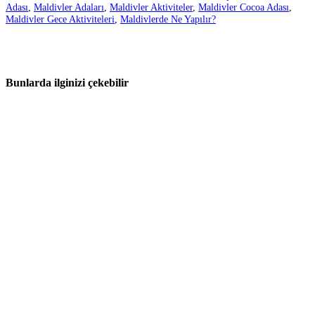
Adası
,
Maldivler Adaları
,
Maldivler Aktiviteler
,
Maldivler Cocoa Adası
,
Maldivler Gece Aktiviteleri
,
Maldivlerde Ne Yapılır?
Bunlarda ilginizi çekebilir