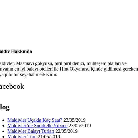
ldiv Hakkında
ldivler, Masmavi gökyüzü, pırıl pırıl denizi, muhteşem plajları ve
nyanın en iyi balayı otelleri ile Hint Okyanusu içinde gidilmesi gereken
ya gibi bir seyahat merkezidir.
acebook
log
Maldivler Uçakla Kaç Saat?
23/05/2019
Maldivler’de Şnorkelle Yüzme
23/05/2019
Maldivler Balayı Turları
22/05/2019
Maldivler Turu
21/05/2019