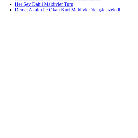
Her Şey Dahil Maldivler Turu
Demet Akalın ile Okan Kurt Maldivler’de aşk tazeledi