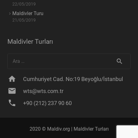
22/05/2019
Maldivler Turu
21/05/2019
Maldivler Turları
Arama:
home
Cumhuriyet Cad. No:19 Beyoğlu/İstanbul
mail
wts@wts.com.tr
phone
+90 (212) 237 90 60
2020 © Maldiv.org |
Maldivler Turları