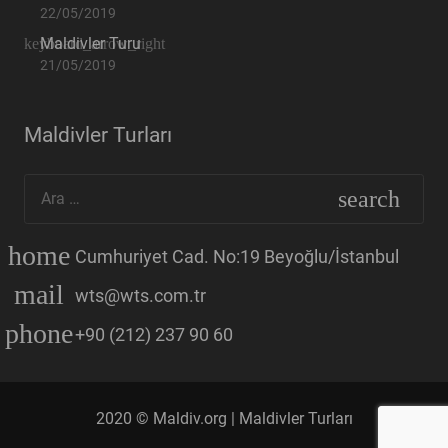
22/05/2019
Maldivler Turu
21/05/2019
Maldivler Turları
Arama:
home
Cumhuriyet Cad. No:19 Beyoğlu/İstanbul
mail
wts@wts.com.tr
phone
+90 (212) 237 90 60
2020 © Maldiv.org |
Maldivler Turları