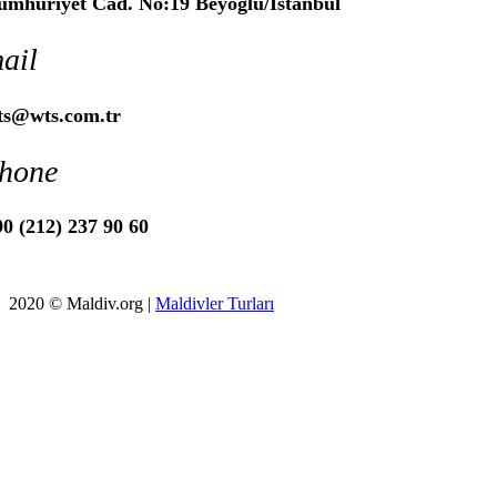
umhuriyet Cad. No:19 Beyoğlu/İstanbul
ail
ts@wts.com.tr
hone
0 (212) 237 90 60
2020 © Maldiv.org |
Maldivler Turları