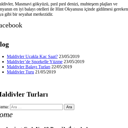
ldivler, Masmavi gökyüzü, pırıl pırıl denizi, muhteşem plajları ve
nyanın en iyi balayı otelleri ile Hint Okyanusu içinde gidilmesi gereken
ya gibi bir seyahat merkezidir.
acebook
log
Maldivler Uçakla Kaç Saat?
23/05/2019
Maldivler’de Şnorkelle Yüzme
23/05/2019
Maldivler Balayı Turları
22/05/2019
Maldivler Turu
21/05/2019
aldivler Turları
ama:
ome