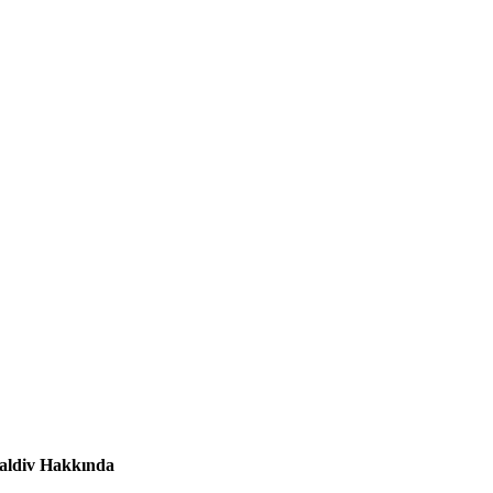
ldiv Hakkında