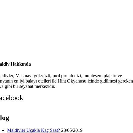
ldiv Hakkında
ldivler, Masmavi gökyüzü, pırıl pırıl denizi, muhteşem plajları ve
nyanın en iyi balayı otelleri ile Hint Okyanusu içinde gidilmesi gereken
ya gibi bir seyahat merkezidir.
acebook
log
Maldivler Uçakla Kaç Saat?
23/05/2019