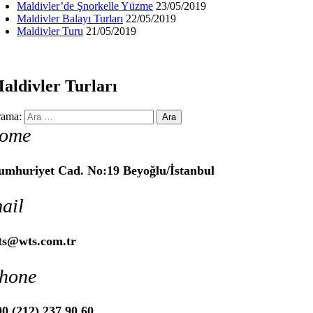
Maldivler’de Şnorkelle Yüzme
23/05/2019
Maldivler Balayı Turları
22/05/2019
Maldivler Turu
21/05/2019
aldivler Turları
ama:
ome
umhuriyet Cad. No:19 Beyoğlu/İstanbul
ail
ts@wts.com.tr
hone
0 (212) 237 90 60