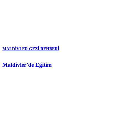
MALDIVLER GEZI REHBERI
Maldivler’de Eğitim