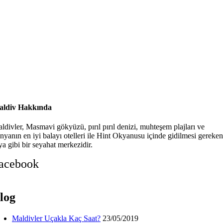
ldiv Hakkında
ldivler, Masmavi gökyüzü, pırıl pırıl denizi, muhteşem plajları ve
nyanın en iyi balayı otelleri ile Hint Okyanusu içinde gidilmesi gereken
ya gibi bir seyahat merkezidir.
acebook
log
Maldivler Uçakla Kaç Saat?
23/05/2019