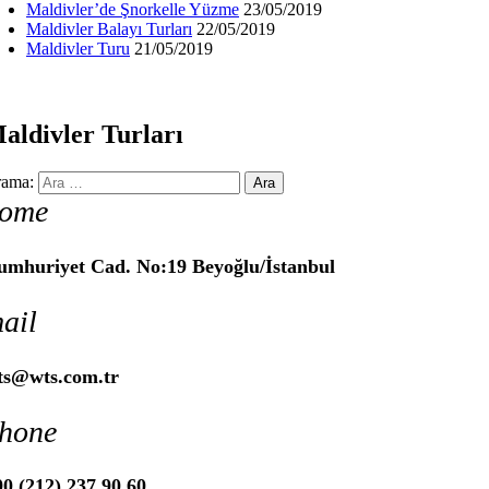
Maldivler’de Şnorkelle Yüzme
23/05/2019
Maldivler Balayı Turları
22/05/2019
Maldivler Turu
21/05/2019
aldivler Turları
ama:
ome
umhuriyet Cad. No:19 Beyoğlu/İstanbul
ail
ts@wts.com.tr
hone
0 (212) 237 90 60