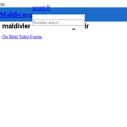
search
Maldiv.org
maldivler nerede nasıl gidilir
Ön Bilgi Talep Formu