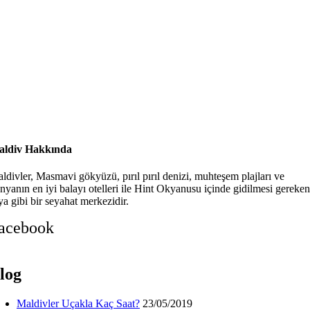
ldiv Hakkında
ldivler, Masmavi gökyüzü, pırıl pırıl denizi, muhteşem plajları ve
nyanın en iyi balayı otelleri ile Hint Okyanusu içinde gidilmesi gereken
ya gibi bir seyahat merkezidir.
acebook
log
Maldivler Uçakla Kaç Saat?
23/05/2019