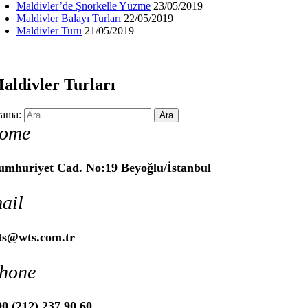
Maldivler’de Şnorkelle Yüzme
23/05/2019
Maldivler Balayı Turları
22/05/2019
Maldivler Turu
21/05/2019
aldivler Turları
ama:
ome
umhuriyet Cad. No:19 Beyoğlu/İstanbul
ail
ts@wts.com.tr
hone
0 (212) 237 90 60