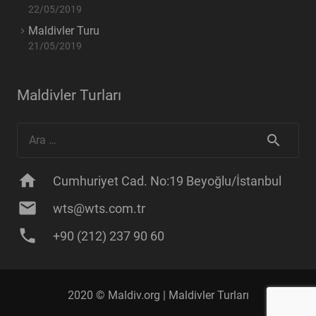
22/05/2019
Maldivler Turu
21/05/2019
Maldivler Turları
Arama:
home
Cumhuriyet Cad. No:19 Beyoğlu/İstanbul
mail
wts@wts.com.tr
phone
+90 (212) 237 90 60
2020 © Maldiv.org |
Maldivler Turları