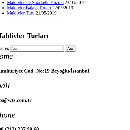
Maldivler’de Şnorkelle Yüzme
23/05/2019
Maldivler Balayı Turları
22/05/2019
Maldivler Turu
21/05/2019
aldivler Turları
ama:
ome
umhuriyet Cad. No:19 Beyoğlu/İstanbul
ail
ts@wts.com.tr
hone
0 (212) 237 90 60