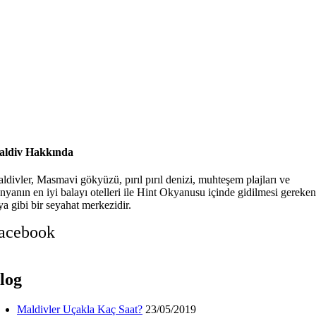
ldiv Hakkında
ldivler, Masmavi gökyüzü, pırıl pırıl denizi, muhteşem plajları ve
nyanın en iyi balayı otelleri ile Hint Okyanusu içinde gidilmesi gereken
ya gibi bir seyahat merkezidir.
acebook
log
Maldivler Uçakla Kaç Saat?
23/05/2019