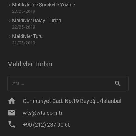
Maldivler’de Şnorkelle Yüzme
23/05/2019
Maldivler Balayı Turları
22/05/2019
Maldivler Turu
21/05/2019
Maldivler Turları
Arama:
home
Cumhuriyet Cad. No:19 Beyoğlu/İstanbul
mail
wts@wts.com.tr
phone
+90 (212) 237 90 60