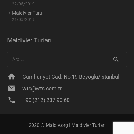
22/05/2019
Maldivler Turu
21/05/2019
Maldivler Turları
Arama:
home
Cumhuriyet Cad. No:19 Beyoğlu/İstanbul
mail
wts@wts.com.tr
phone
+90 (212) 237 90 60
2020 © Maldiv.org |
Maldivler Turları