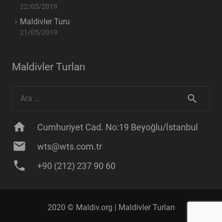
22/05/2019
Maldivler Turu
21/05/2019
Maldivler Turları
Arama:
home
Cumhuriyet Cad. No:19 Beyoğlu/İstanbul
mail
wts@wts.com.tr
phone
+90 (212) 237 90 60
2020 © Maldiv.org |
Maldivler Turları