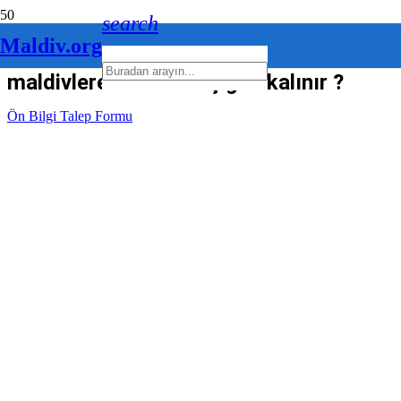
search
Maldiv.org
maldivlere vizesiz kaç gün kalınır ?
Ön Bilgi Talep Formu