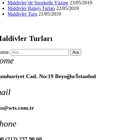
Maldivler’de Şnorkelle Yüzme
23/05/2019
Maldivler Balayı Turları
22/05/2019
Maldivler Turu
21/05/2019
aldivler Turları
ama:
ome
umhuriyet Cad. No:19 Beyoğlu/İstanbul
ail
ts@wts.com.tr
hone
0 (212) 237 90 60