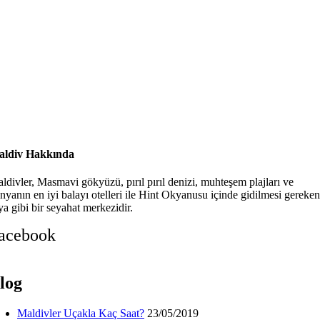
ldiv Hakkında
ldivler, Masmavi gökyüzü, pırıl pırıl denizi, muhteşem plajları ve
nyanın en iyi balayı otelleri ile Hint Okyanusu içinde gidilmesi gereken
ya gibi bir seyahat merkezidir.
acebook
log
Maldivler Uçakla Kaç Saat?
23/05/2019