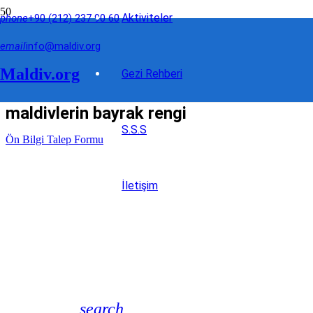
Aktiviteler
phone
+90 (212) 237 90 60
email
info@maldiv.org
Maldiv.org
Gezi Rehberi
maldivlerin bayrak rengi
S.S.S
Ön Bilgi Talep Formu
İletişim
search