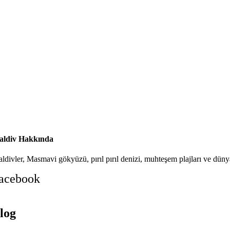
ldiv Hakkında
ldivler, Masmavi gökyüzü, pırıl pırıl denizi, muhteşem plajları ve dünya
acebook
log