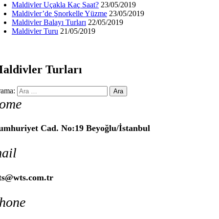
Maldivler Uçakla Kaç Saat?
23/05/2019
Maldivler’de Şnorkelle Yüzme
23/05/2019
Maldivler Balayı Turları
22/05/2019
Maldivler Turu
21/05/2019
aldivler Turları
ama:
ome
umhuriyet Cad. No:19 Beyoğlu/İstanbul
ail
ts@wts.com.tr
hone