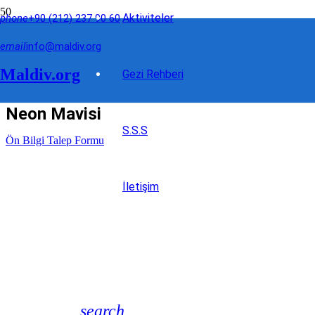
Aktiviteler
phone
+90 (212) 237 90 60
email
info@maldiv.org
Maldiv.org
Gezi Rehberi
Neon Mavisi
S.S.S
Ön Bilgi Talep Formu
İletişim
search