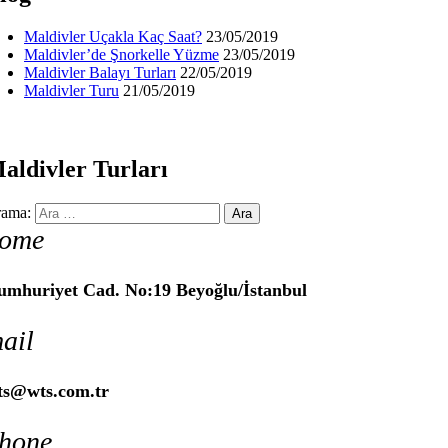
Maldivler Uçakla Kaç Saat?
23/05/2019
Maldivler’de Şnorkelle Yüzme
23/05/2019
Maldivler Balayı Turları
22/05/2019
Maldivler Turu
21/05/2019
aldivler Turları
ama:
ome
umhuriyet Cad. No:19 Beyoğlu/İstanbul
ail
ts@wts.com.tr
hone