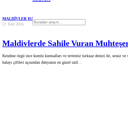
MALDIVLER HABERLERI
21 Tem 2016
Maldivlerde Sahile Vuran Muhteş
Kendine özgü ince kumlu kumsalları ve tertemiz turkuaz denizi ile, sessiz ve s
balayı çiftleri açısından dünyanın en güzel tatil…