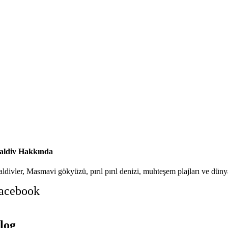
ldiv Hakkında
ldivler, Masmavi gökyüzü, pırıl pırıl denizi, muhteşem plajları ve dünya
acebook
log