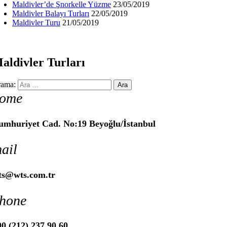
Maldivler’de Şnorkelle Yüzme
23/05/2019
Maldivler Balayı Turları
22/05/2019
Maldivler Turu
21/05/2019
aldivler Turları
ama:
ome
umhuriyet Cad. No:19 Beyoğlu/İstanbul
ail
ts@wts.com.tr
hone
0 (212) 237 90 60