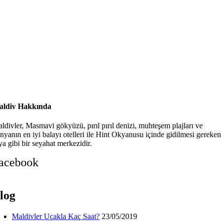
ldiv Hakkında
ldivler, Masmavi gökyüzü, pırıl pırıl denizi, muhteşem plajları ve
nyanın en iyi balayı otelleri ile Hint Okyanusu içinde gidilmesi gereken
ya gibi bir seyahat merkezidir.
acebook
log
Maldivler Uçakla Kaç Saat?
23/05/2019