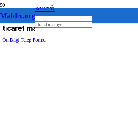
search
Maldiv.org
ticaret maldivler
Ön Bilgi Talep Formu