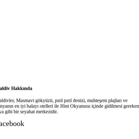
ldiv Hakkında
ldivler, Masmavi gökyüzü, pırıl pırıl denizi, muhteşem plajları ve
nyanın en iyi balayı otelleri ile Hint Okyanusu içinde gidilmesi gereken
ya gibi bir seyahat merkezidir.
acebook