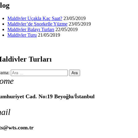
log
Maldivler Uçakla Kaç Saat?
23/05/2019
Maldivler’de Şnorkelle Yüzme
23/05/2019
Maldivler Balayı Turları
22/05/2019
Maldivler Turu
21/05/2019
aldivler Turları
ama:
ome
umhuriyet Cad. No:19 Beyoğlu/İstanbul
ail
ts@wts.com.tr