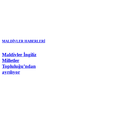
MALDIVLER HABERLERI
Maldivler İngiliz
Milletler
Topluluğu’ndan
ayrılıyor