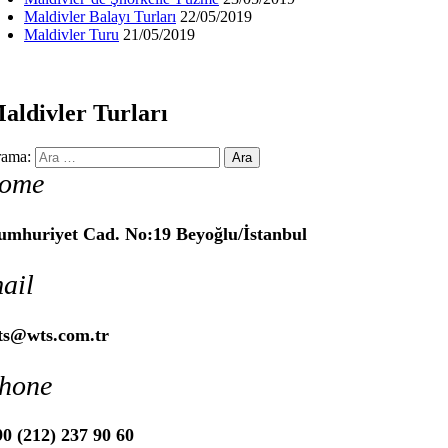
Maldivler Balayı Turları
22/05/2019
Maldivler Turu
21/05/2019
aldivler Turları
ama:
ome
umhuriyet Cad. No:19 Beyoğlu/İstanbul
ail
ts@wts.com.tr
hone
0 (212) 237 90 60