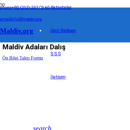
Aktiviteler
phone
+90 (212) 237 90 60
email
info@maldiv.org
Maldiv.org
Gezi Rehberi
Maldiv Adaları Dalış
S.S.S
Ön Bilgi Talep Formu
İletişim
search