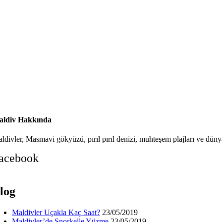
ldiv Hakkında
ldivler, Masmavi gökyüzü, pırıl pırıl denizi, muhteşem plajları ve dünya
acebook
log
Maldivler Uçakla Kaç Saat?
23/05/2019
Maldivler’de Şnorkelle Yüzme
23/05/2019