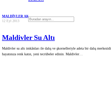
MALDIVLER AKTIVITELERI
12 Eyl 2013
Maldivler Su Altı
Maldivler su altı imkânları ile dalış ve şkornelleriyle adeta bir dalış merkezidi
hayatınıza renk katın, yeni tecrübeler edinin. Maldivler…