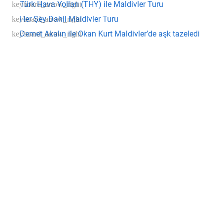
Türk Hava Yolları (THY) ile Maldivler Turu
Her Şey Dahil Maldivler Turu
Demet Akalın ile Okan Kurt Maldivler’de aşk tazeledi