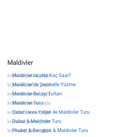
Maldivler
Maldivler Uçakla Kaç Saat?
Maldivler’de Şnorkelle Yüzme
Maldivler Balayı Turları
Maldivler Turu
Qatar Hava Yolları ile Maldivler Turu
Dubai & Maldivler Turu
Phuket & Bangkok & Maldivler Turu