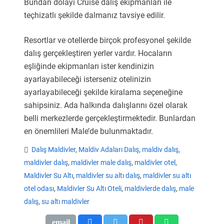
Bundan dolayı Cruise dalış ekipmanları ile
teçhizatlı şekilde dalmanız tavsiye edilir.
Resortlar ve otellerde birçok profesyonel şekilde
dalış gerçekleştiren yerler vardır. Hocaların
eşliğinde ekipmanları ister kendinizin
ayarlayabileceği isterseniz otelinizin
ayarlayabileceği şekilde kiralama seçeneğine
sahipsiniz. Ada halkında dalışlarını özel olarak
belli merkezlerde gerçekleştirmektedir. Bunlardan
en önemlileri Male’de bulunmaktadır.
Dalış Maldivler
,
Maldiv Adaları Dalış
,
maldiv dalış
,
maldivler dalış
,
maldivler male dalış
,
maldivler otel
,
Maldivler Su Altı
,
maldivler su altı dalış
,
maldivler su altı
otel odası
,
Maldivler Su Altı Oteli
,
maldivlerde dalış
,
male
dalış
,
su altı maldivler