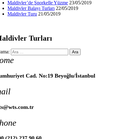
Maldivler’de Şnorkelle Yüzme
23/05/2019
Maldivler Balayı Turları
22/05/2019
Maldivler Turu
21/05/2019
aldivler Turları
ama:
ome
umhuriyet Cad. No:19 Beyoğlu/İstanbul
ail
ts@wts.com.tr
hone
0 (212) 237 90 60