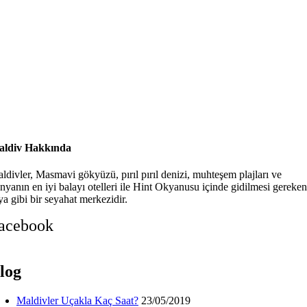
ldiv Hakkında
ldivler, Masmavi gökyüzü, pırıl pırıl denizi, muhteşem plajları ve
nyanın en iyi balayı otelleri ile Hint Okyanusu içinde gidilmesi gereken
ya gibi bir seyahat merkezidir.
acebook
log
Maldivler Uçakla Kaç Saat?
23/05/2019