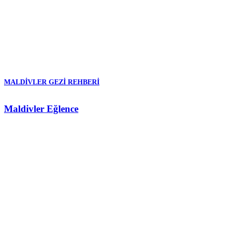
MALDIVLER GEZI REHBERI
Maldivler Eğlence