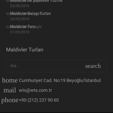
Maldivler’de Şnorkelle Yüzme
23/05/2019
Maldivler Balayı Turları
22/05/2019
Maldivler Turu
21/05/2019
Maldivler Turları
Arama:
home
Cumhuriyet Cad. No:19 Beyoğlu/İstanbul
mail
wts@wts.com.tr
phone
+90 (212) 237 90 60