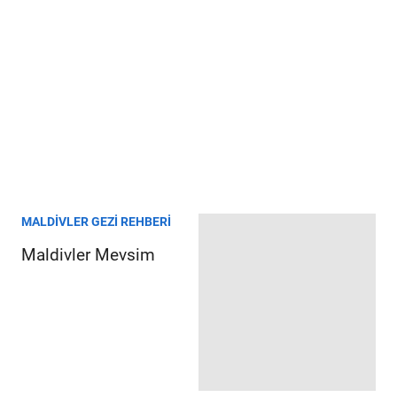
MALDIVLER GEZI REHBERI
Maldivler Mevsim