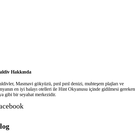
ldiv Hakkında
ldivler, Masmavi gökyüzü, pırıl pırıl denizi, muhteşem plajları ve
nyanın en iyi balayı otelleri ile Hint Okyanusu içinde gidilmesi gereken
ya gibi bir seyahat merkezidir.
acebook
log