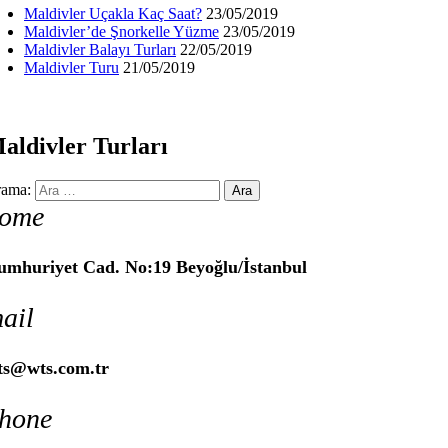
Maldivler Uçakla Kaç Saat?
23/05/2019
Maldivler’de Şnorkelle Yüzme
23/05/2019
Maldivler Balayı Turları
22/05/2019
Maldivler Turu
21/05/2019
aldivler Turları
ama:
ome
umhuriyet Cad. No:19 Beyoğlu/İstanbul
ail
ts@wts.com.tr
hone