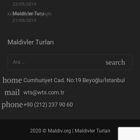
22/05/2019
Maldivler Turu
21/05/2019
Maldivler Turları
Arama:
home
Cumhuriyet Cad. No:19 Beyoğlu/İstanbul
mail
wts@wts.com.tr
phone
+90 (212) 237 90 60
2020 © Maldiv.org |
Maldivler Turları