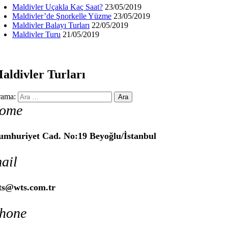
Maldivler Uçakla Kaç Saat?
23/05/2019
Maldivler’de Şnorkelle Yüzme
23/05/2019
Maldivler Balayı Turları
22/05/2019
Maldivler Turu
21/05/2019
aldivler Turları
ama:
ome
umhuriyet Cad. No:19 Beyoğlu/İstanbul
ail
ts@wts.com.tr
hone