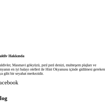
ldiv Hakkında
ldivler, Masmavi gökyüzü, pırıl pırıl denizi, muhteşem plajları ve
nyanın en iyi balayı otelleri ile Hint Okyanusu içinde gidilmesi gereken
ya gibi bir seyahat merkezidir.
acebook
log