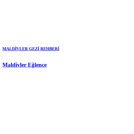
MALDIVLER GEZI REHBERI
Maldivler Eğlence