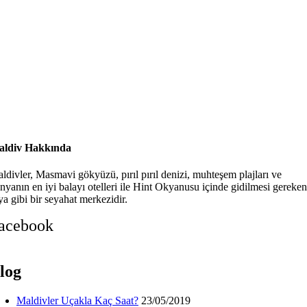
ldiv Hakkında
ldivler, Masmavi gökyüzü, pırıl pırıl denizi, muhteşem plajları ve
nyanın en iyi balayı otelleri ile Hint Okyanusu içinde gidilmesi gereken
ya gibi bir seyahat merkezidir.
acebook
log
Maldivler Uçakla Kaç Saat?
23/05/2019