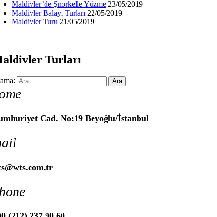
Maldivler’de Şnorkelle Yüzme
23/05/2019
Maldivler Balayı Turları
22/05/2019
Maldivler Turu
21/05/2019
aldivler Turları
ama:
ome
umhuriyet Cad. No:19 Beyoğlu/İstanbul
ail
ts@wts.com.tr
hone
0 (212) 237 90 60