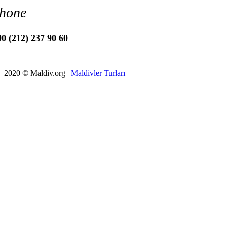
hone
0 (212) 237 90 60
2020 © Maldiv.org |
Maldivler Turları