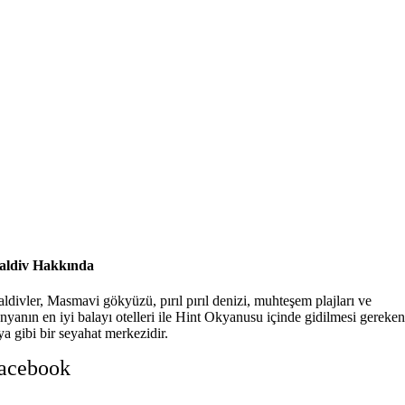
ldiv Hakkında
ldivler, Masmavi gökyüzü, pırıl pırıl denizi, muhteşem plajları ve
nyanın en iyi balayı otelleri ile Hint Okyanusu içinde gidilmesi gereken
ya gibi bir seyahat merkezidir.
acebook