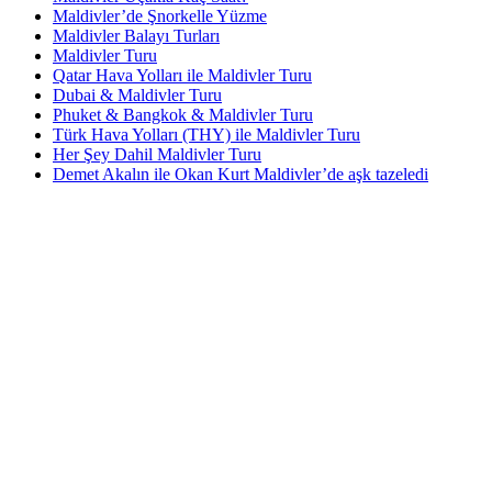
Maldivler’de Şnorkelle Yüzme
Maldivler Balayı Turları
Maldivler Turu
Qatar Hava Yolları ile Maldivler Turu
Dubai & Maldivler Turu
Phuket & Bangkok & Maldivler Turu
Türk Hava Yolları (THY) ile Maldivler Turu
Her Şey Dahil Maldivler Turu
Demet Akalın ile Okan Kurt Maldivler’de aşk tazeledi