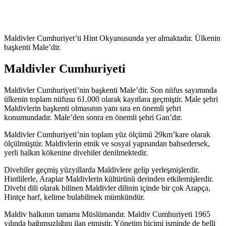
Maldivler Cumhuriyet’ti Hint Okyanusunda yer almaktadır. Ülkenin
başkenti Male’dir.
Maldivler Cumhuriyeti
Maldivler Cumhuriyeti’nin başkenti Male’dir. Son nüfus sayımında
ülkenin toplam nüfusu 61.000 olarak kayıtlara geçmiştir. Male şehri
Maldivlerin başkenti olmasının yanı sıra en önemli şehri
konumundadır. Male’den sonra en önemli şehri Gan’dır.
Maldivler Cumhuriyeti’nin toplam yüz ölçümü 29km’kare olarak
ölçülmüştür. Maldivlerin etnik ve sosyal yapısından bahsedersek,
yerli halkın kökenine divehiler denilmektedir.
Divehiler geçmiş yüzyıllarda Maldivlere gelip yerleşmişlerdir.
Hintlilerle, Araplar Maldivlerin kültürünü derinden etkilemişlerdir.
Divehi dili olarak bilinen Maldivler dilinin içinde bir çok Arapça,
Hintçe harf, kelime bulabilmek mümkündür.
Maldiv halkının tamamı Müslümandır. Maldiv Cumhuriyeti 1965
yılında bağımsızlığını ilan etmiştir. Yönetim biçimi isminde de belli