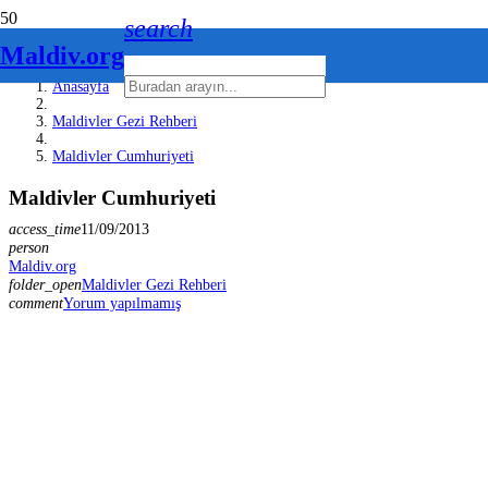
search
Maldiv.org
Anasayfa
Maldivler Gezi Rehberi
Maldivler Cumhuriyeti
Maldivler Cumhuriyeti
access_time
11/09/2013
person
Maldiv.org
folder_open
Maldivler Gezi Rehberi
comment
Yorum yapılmamış