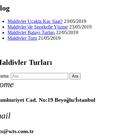
log
Maldivler Uçakla Kaç Saat?
23/05/2019
Maldivler’de Şnorkelle Yüzme
23/05/2019
Maldivler Balayı Turları
22/05/2019
Maldivler Turu
21/05/2019
aldivler Turları
ama:
ome
umhuriyet Cad. No:19 Beyoğlu/İstanbul
ail
ts@wts.com.tr