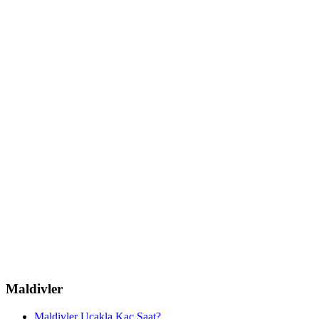
Maldivler
Maldivler Uçakla Kaç Saat?