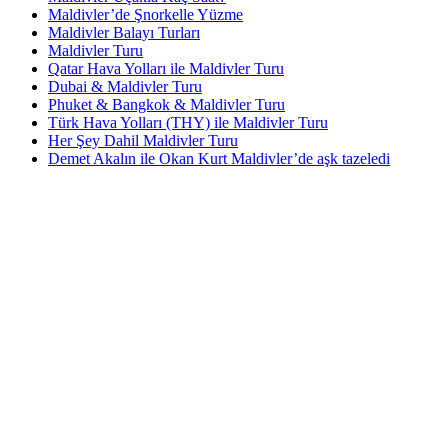
Maldivler’de Şnorkelle Yüzme
Maldivler Balayı Turları
Maldivler Turu
Qatar Hava Yolları ile Maldivler Turu
Dubai & Maldivler Turu
Phuket & Bangkok & Maldivler Turu
Türk Hava Yolları (THY) ile Maldivler Turu
Her Şey Dahil Maldivler Turu
Demet Akalın ile Okan Kurt Maldivler’de aşk tazeledi