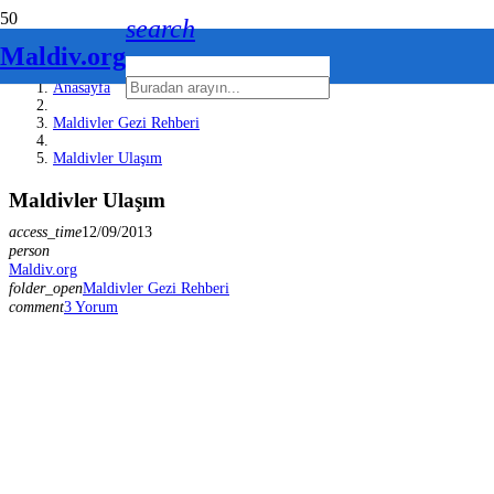
search
Maldiv.org
Anasayfa
Maldivler Gezi Rehberi
Maldivler Ulaşım
Maldivler Ulaşım
access_time
12/09/2013
person
Maldiv.org
folder_open
Maldivler Gezi Rehberi
comment
3
Yorum