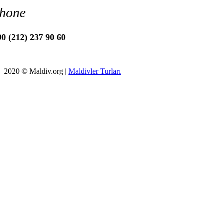
hone
0 (212) 237 90 60
2020 © Maldiv.org |
Maldivler Turları