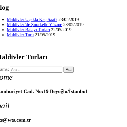
log
Maldivler Uçakla Kaç Saat?
23/05/2019
Maldivler’de Şnorkelle Yüzme
23/05/2019
Maldivler Balayı Turları
22/05/2019
Maldivler Turu
21/05/2019
aldivler Turları
ama:
ome
umhuriyet Cad. No:19 Beyoğlu/İstanbul
ail
ts@wts.com.tr