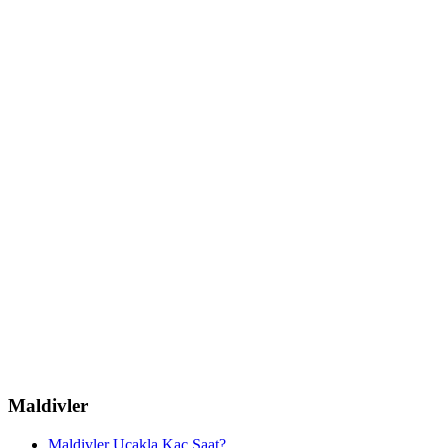
Maldivler
Maldivler Uçakla Kaç Saat?