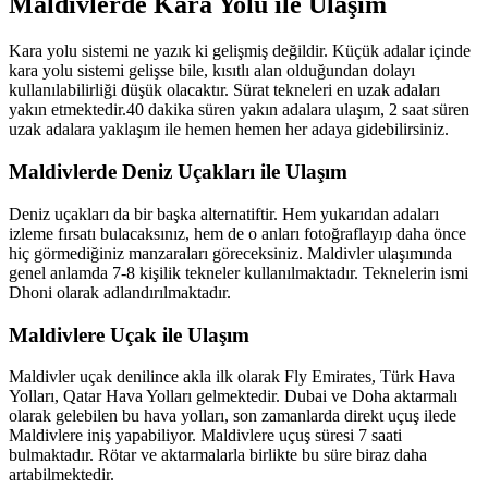
Maldivlerde Kara Yolu ile Ulaşım
Kara yolu sistemi ne yazık ki gelişmiş değildir. Küçük adalar içinde
kara yolu sistemi gelişse bile, kısıtlı alan olduğundan dolayı
kullanılabilirliği düşük olacaktır. Sürat tekneleri en uzak adaları
yakın etmektedir.40 dakika süren yakın adalara ulaşım, 2 saat süren
uzak adalara yaklaşım ile hemen hemen her adaya gidebilirsiniz.
Maldivlerde Deniz Uçakları ile Ulaşım
Deniz uçakları da bir başka alternatiftir. Hem yukarıdan adaları
izleme fırsatı bulacaksınız, hem de o anları fotoğraflayıp daha önce
hiç görmediğiniz manzaraları göreceksiniz. Maldivler ulaşımında
genel anlamda 7-8 kişilik tekneler kullanılmaktadır. Teknelerin ismi
Dhoni olarak adlandırılmaktadır.
Maldivlere Uçak ile Ulaşım
Maldivler uçak denilince akla ilk olarak Fly Emirates, Türk Hava
Yolları, Qatar Hava Yolları gelmektedir. Dubai ve Doha aktarmalı
olarak gelebilen bu hava yolları, son zamanlarda direkt uçuş ilede
Maldivlere iniş yapabiliyor. Maldivlere uçuş süresi 7 saati
bulmaktadır. Rötar ve aktarmalarla birlikte bu süre biraz daha
artabilmektedir.