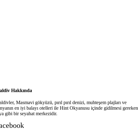
ldiv Hakkında
ldivler, Masmavi gökyüzü, pırıl pırıl denizi, muhteşem plajları ve
nyanın en iyi balayı otelleri ile Hint Okyanusu içinde gidilmesi gereken
ya gibi bir seyahat merkezidir.
acebook