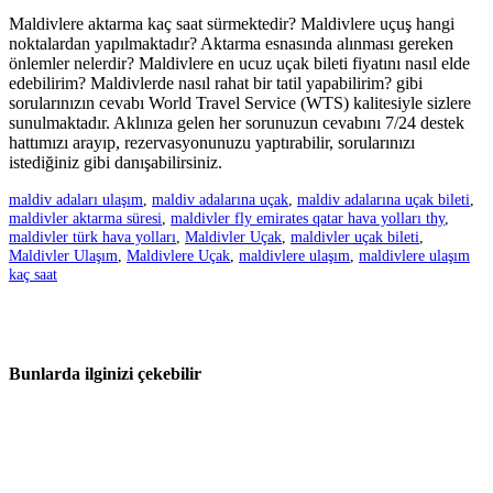
Maldivlere aktarma kaç saat sürmektedir? Maldivlere uçuş hangi
noktalardan yapılmaktadır? Aktarma esnasında alınması gereken
önlemler nelerdir? Maldivlere en ucuz uçak bileti fiyatını nasıl elde
edebilirim? Maldivlerde nasıl rahat bir tatil yapabilirim? gibi
sorularınızın cevabı World Travel Service (WTS) kalitesiyle sizlere
sunulmaktadır. Aklınıza gelen her sorunuzun cevabını 7/24 destek
hattımızı arayıp, rezervasyonunuzu yaptırabilir, sorularınızı
istediğiniz gibi danışabilirsiniz.
maldiv adaları ulaşım
,
maldiv adalarına uçak
,
maldiv adalarına uçak bileti
,
maldivler aktarma süresi
,
maldivler fly emirates qatar hava yolları thy
,
maldivler türk hava yolları
,
Maldivler Uçak
,
maldivler uçak bileti
,
Maldivler Ulaşım
,
Maldivlere Uçak
,
maldivlere ulaşım
,
maldivlere ulaşım
kaç saat
Bunlarda ilginizi çekebilir