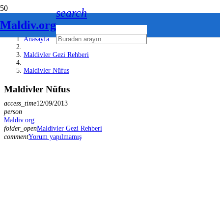
search
Maldiv.org
Anasayfa
Maldivler Gezi Rehberi
Maldivler Nüfus
Maldivler Nüfus
access_time
12/09/2013
person
Maldiv.org
folder_open
Maldivler Gezi Rehberi
comment
Yorum yapılmamış