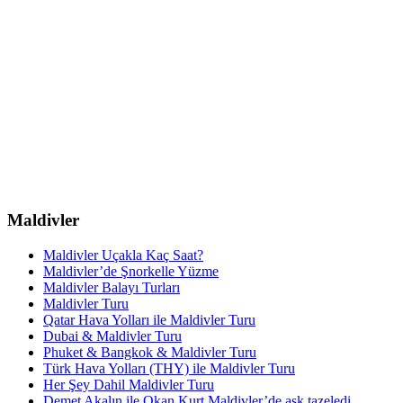
Maldivler
Maldivler Uçakla Kaç Saat?
Maldivler’de Şnorkelle Yüzme
Maldivler Balayı Turları
Maldivler Turu
Qatar Hava Yolları ile Maldivler Turu
Dubai & Maldivler Turu
Phuket & Bangkok & Maldivler Turu
Türk Hava Yolları (THY) ile Maldivler Turu
Her Şey Dahil Maldivler Turu
Demet Akalın ile Okan Kurt Maldivler’de aşk tazeledi