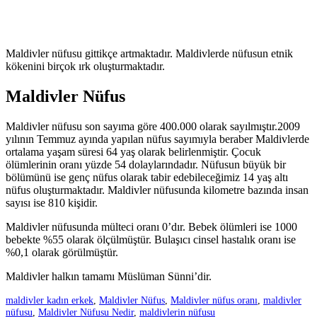
Maldivler nüfusu gittikçe artmaktadır. Maldivlerde nüfusun etnik
kökenini birçok ırk oluşturmaktadır.
Maldivler Nüfus
Maldivler nüfusu son sayıma göre 400.000 olarak sayılmıştır.2009
yılının Temmuz ayında yapılan nüfus sayımıyla beraber Maldivlerde
ortalama yaşam süresi 64 yaş olarak belirlenmiştir. Çocuk
ölümlerinin oranı yüzde 54 dolaylarındadır. Nüfusun büyük bir
bölümünü ise genç nüfus olarak tabir edebileceğimiz 14 yaş altı
nüfus oluşturmaktadır. Maldivler nüfusunda kilometre bazında insan
sayısı ise 810 kişidir.
Maldivler nüfusunda mülteci oranı 0’dır. Bebek ölümleri ise 1000
bebekte %55 olarak ölçülmüştür. Bulaşıcı cinsel hastalık oranı ise
%0,1 olarak görülmüştür.
Maldivler halkın tamamı Müslüman Sünni’dir.
maldivler kadın erkek
,
Maldivler Nüfus
,
Maldivler nüfus oranı
,
maldivler
nüfusu
,
Maldivler Nüfusu Nedir
,
maldivlerin nüfusu