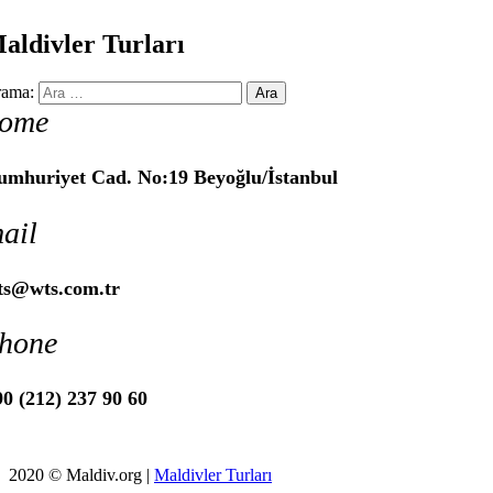
aldivler Turları
ama:
ome
umhuriyet Cad. No:19 Beyoğlu/İstanbul
ail
ts@wts.com.tr
hone
0 (212) 237 90 60
2020 © Maldiv.org |
Maldivler Turları