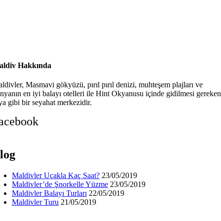
ldiv Hakkında
ldivler, Masmavi gökyüzü, pırıl pırıl denizi, muhteşem plajları ve
nyanın en iyi balayı otelleri ile Hint Okyanusu içinde gidilmesi gereken
ya gibi bir seyahat merkezidir.
acebook
log
Maldivler Uçakla Kaç Saat?
23/05/2019
Maldivler’de Şnorkelle Yüzme
23/05/2019
Maldivler Balayı Turları
22/05/2019
Maldivler Turu
21/05/2019