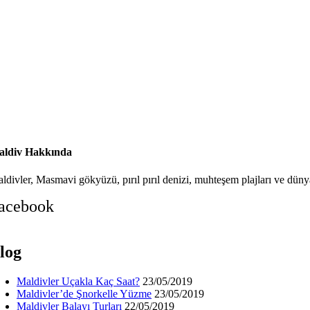
ldiv Hakkında
ldivler, Masmavi gökyüzü, pırıl pırıl denizi, muhteşem plajları ve dünya
acebook
log
Maldivler Uçakla Kaç Saat?
23/05/2019
Maldivler’de Şnorkelle Yüzme
23/05/2019
Maldivler Balayı Turları
22/05/2019