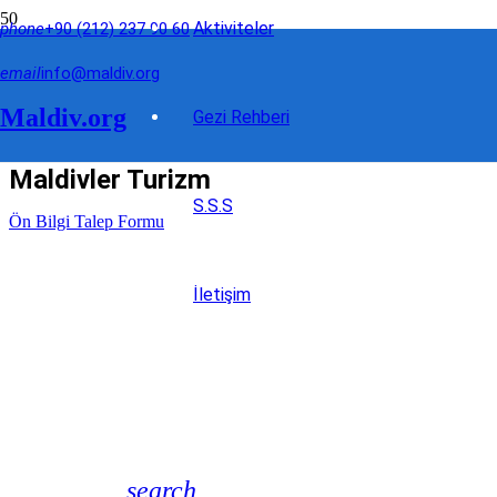
Aktiviteler
phone
+90 (212) 237 90 60
email
info@maldiv.org
Maldiv.org
Gezi Rehberi
Maldivler Turizm
S.S.S
Ön Bilgi Talep Formu
İletişim
search