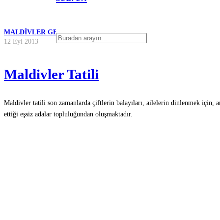
MALDIVLER GEZI REHBERI
12 Eyl 2013
Maldivler Tatili
Maldivler tatili son zamanlarda çiftlerin balayıları, ailelerin dinlenmek için, 
ettiği eşsiz adalar topluluğundan oluşmaktadır.